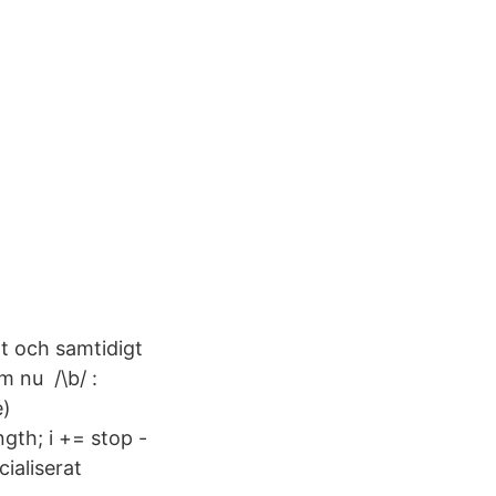
t och samtidigt
m nu /\b/ :
e)
ngth; i += stop -
ialiserat