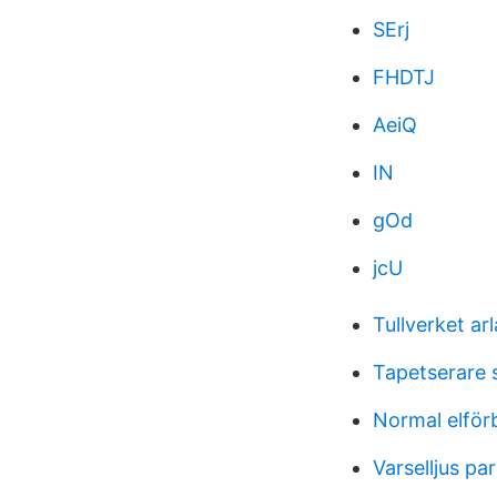
SErj
FHDTJ
AeiQ
IN
gOd
jcU
Tullverket ar
Tapetserare
Normal elför
Varselljus par