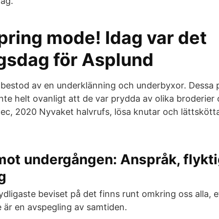
tag.
pring mode! Idag var det
ngsdag för Asplund
t bestod av en underklänning och underbyxor. Dessa p
nte helt ovanligt att de var prydda av olika broderie
ec, 2020 Nyvaket halvrufs, lösa knutar och lättskötta
mot undergången: Anspråk, flykti
g
ydligaste beviset på det finns runt omkring oss alla, 
är en avspegling av samtiden.