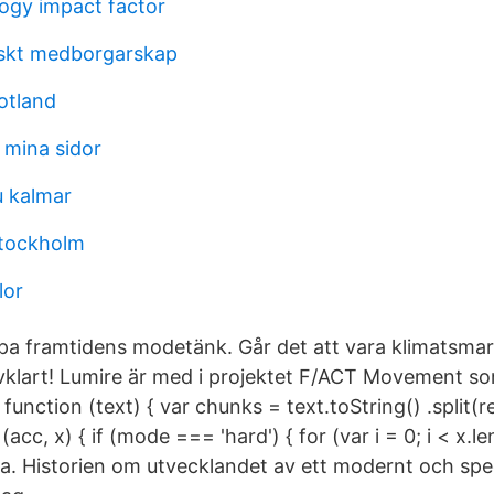
ogy impact factor
skt medborgarskap
otland
 mina sidor
 kalmar
stockholm
lor
a framtidens modetänk. Går det att vara klimatsmar
vklart! Lumire är med i projektet F/ACT Movement so
 function (text) { var chunks = text.toString() .split(r
acc, x) { if (mode === 'hard') { for (var i = 0; i < x.le
ia. Historien om utvecklandet av ett modernt och spec