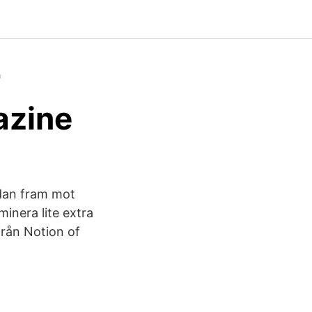
r
azine
edan fram mot
inera lite extra
från Notion of