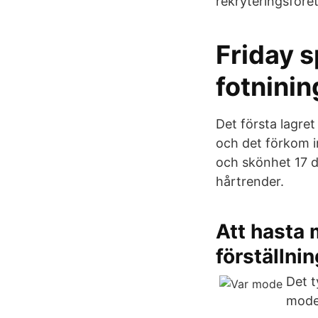
rekryteringsföre
Friday s
fotnini
Det första lagre
och det förkom i
och skönhet 17 d
hårtrender.
Att hasta 
förställnin
Det t
mode 