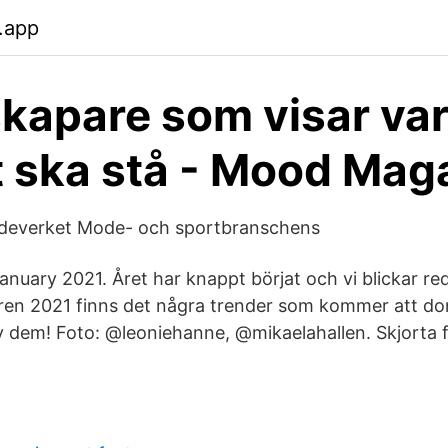
.app
apare som visar va
 ska stå - Mood Mag
Modeverket Mode- och sportbranschens
nuary 2021. Året har knappt börjat och vi blickar r
en 2021 finns det några trender som kommer att dom
 av dem! Foto: @leoniehanne, @mikaelahallen. Skjorta 