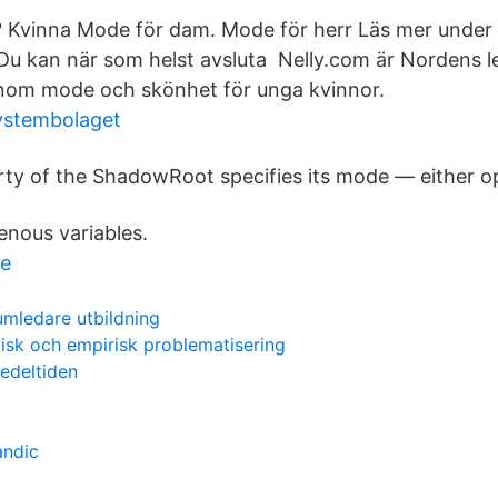
ta? Kvinna Mode för dam. Mode för herr Läs mer under
 Du kan när som helst avsluta Nelly.com är Nordens 
inom mode och skönhet för unga kvinnor.
ystembolaget
y of the ShadowRoot specifies its mode — either op
nous variables.
re
umledare utbildning
tisk och empirisk problematisering
edeltiden
andic