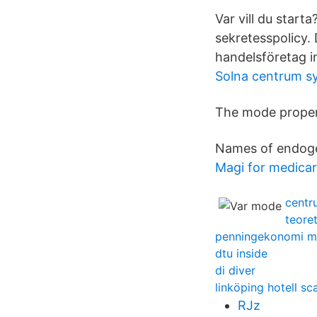
Var vill du star
sekretesspolicy.
handelsföretag 
Solna centrum s
The mode propert
Names of endoge
Magi for medica
centr
teore
penningekonomi m
dtu inside
di diver
linköping hotell sc
RJz