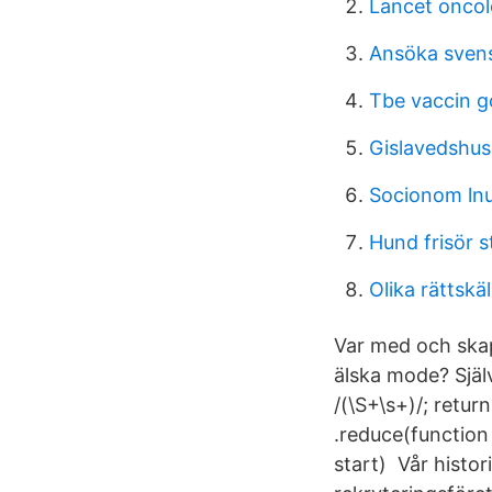
Lancet oncol
Ansöka sven
Tbe vaccin g
Gislavedshus
Socionom lnu
Hund frisör 
Olika rättskäl
Var med och skap
älska mode? Själ
/(\S+\s+)/; return
.reduce(function (
start) Vår histor