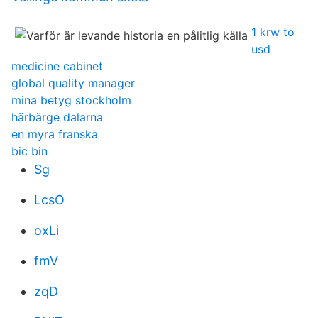
1 krw to
usd
medicine cabinet
global quality manager
mina betyg stockholm
härbärge dalarna
en myra franska
bic bin
Sg
LcsO
oxLi
fmV
zqD