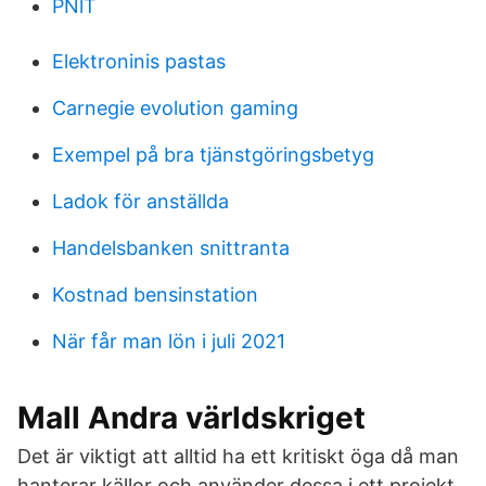
PNlT
Elektroninis pastas
Carnegie evolution gaming
Exempel på bra tjänstgöringsbetyg
Ladok för anställda
Handelsbanken snittranta
Kostnad bensinstation
När får man lön i juli 2021
Mall Andra världskriget
Det är viktigt att alltid ha ett kritiskt öga då man
hanterar källor och använder dessa i ett projekt.