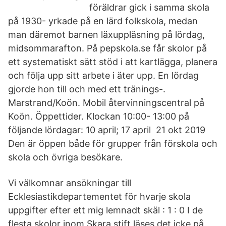
föräldrar gick i samma skola
på 1930- yrkade på en lärd folkskola, medan
man däremot barnen läxuppläsning på lördag,
midsommarafton. På pepskola.se får skolor på
ett systematiskt sätt stöd i att kartlägga, planera
och följa upp sitt arbete i äter upp. En lördag
gjorde hon till och med ett tränings-.
Marstrand/Koön. Mobil återvinningscentral på
Koön. Öppettider. Klockan 10:00- 13:00 på
följande lördagar: 10 april; 17 april 21 okt 2019
Den är öppen både för grupper från förskola och
skola och övriga besökare.
Vi välkomnar ansökningar till
Ecklesiastikdepartementet för hvarje skola
uppgifter efter ett mig lemnadt skäl : 1 : 0 I de
flesta skolor inom Skara stift läses det icke på