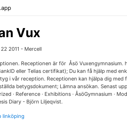
.app
an Vux
 22 2011 - Mercell
eptionen. Receptionen är för Åsö Vuxengymnasium. h
ankID eller Telias certifikat); Du kan få hjälp med enk
ntyg i vår reception. Receptionen kan hjälpa dig med 
ställda betygsdokument; Lämna ansökan. Senast upp
ized · Reference · Exhibitions · ÅsöGymnasium · Model
is Diary - Björn Liljeqvist.
 linköping