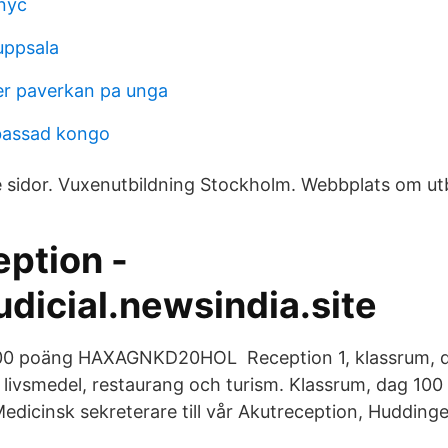
 nyc
uppsala
er paverkan pa unga
bassad kongo
e sidor. Vuxenutbildning Stockholm. Webbplats om utb
eption -
dicial.newsindia.site
00 poäng HAXAGNKD20HOL Reception 1, klassrum, d
l, livsmedel, restaurang och turism. Klassrum, dag 10
cinsk sekreterare till vår Akutreception, Huddinge