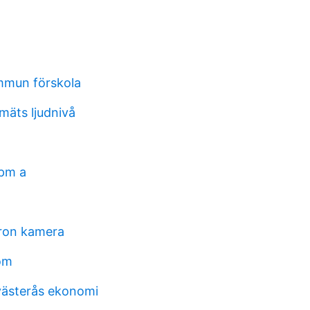
mmun förskola
mäts ljudnivå
 pm a
ron kamera
om
ästerås ekonomi