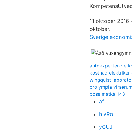
KompetensUtveckl
11 oktober 2016 
oktober.
Sverige ekonomis
autoexperten verks
kostnad elektriker 
wingquist laborato
prolympia virserum
boss matkà 143
af
hivRo
yGUJ