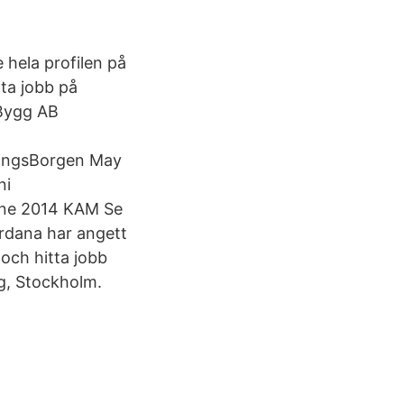
e hela profilen på
tta jobb på
 Bygg AB
ningsBorgen May
ni
une 2014 KAM Se
ordana har angett
 och hitta jobb
g, Stockholm.