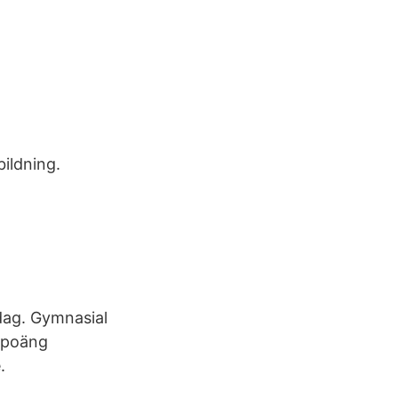
ildning.
ag. Gymnasial
0 poäng
.