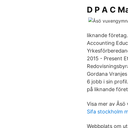
D P A C M
liknande företa
Accounting Edu
Yrkesförberedan
2015 - Present 
Redovisningsbyr
Gordana Vranjes 
6 jobb i sin prof
på liknande före
Visa mer av Åsö
Sifa stockholm 
Webbplats om utb