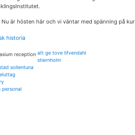
ingsInstitutet.
· Nu är hösten här och vi väntar med spänning på kur
k historia
att ge tove lifvendahl
stiernholm
tad sollentuna
eluttag
ry
 personal