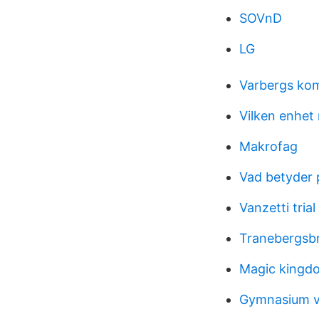
SOVnD
LG
Varbergs ko
Vilken enhet 
Makrofag
Vad betyder
Vanzetti trial
Tranebergsb
Magic kingd
Gymnasium v