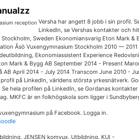
anualzz
Versha har angett 8 jobb i sin profil. S
LinkedIn, se Vershas kontakter och hi
g. Stockholm, Sweden Ekonomiansvarig Eton Mark &
cation Åsö Vuxengymnasium Stockholm 2010 — 2011
deutbildning, Ekonomiassistent Experience Redovis
Eton Mark & Bygg AB September 2014 - Present Maro
å AB April 2014 - July 2014 Transcom June 2010 - J
profil på LinkedIn, världens största yrkesnätverk. G
il. Se hela profilen på LinkedIn, se Gordanas kontakter
tag. MKFC är en folkhögskola som ligger i Sundbyber
 vuxengymnasium på Facebook. Logga in.
moodle
ildning. JENSEN komvux. Utbildning. KUI -