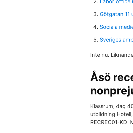
Labor office
Götgatan 11 
Sociala medi
Sveriges am
Inte nu. Liknand
Åsö rec
nonpreju
Klassrum, dag 4
utbildning Hotel
RECREC01-KD Medi