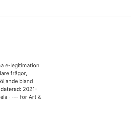
a e-legitimation
lare frågor,
följande bland
daterad: 2021-
s · --- for Art &