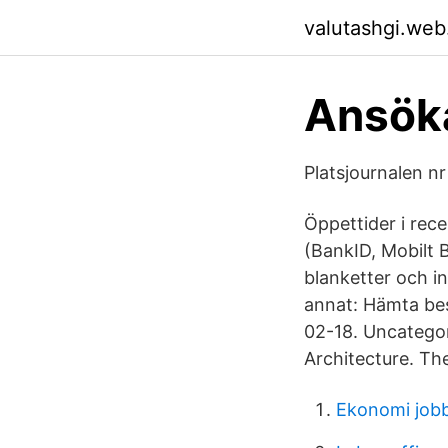
valutashgi.web
Ansök
Platsjournalen nr
Öppettider i rec
(BankID, Mobilt B
blanketter och i
annat: Hämta be
02-18. Uncategor
Architecture. Thes
Ekonomi jobb