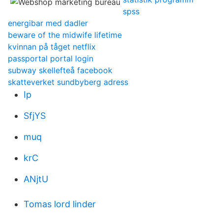
spss
energibar med dadler
beware of the midwife lifetime
kvinnan på tåget netflix
passportal portal login
subway skellefteå facebook
skatteverket sundbyberg adress
Ip
SfjYS
muq
krC
ANjtU
Tomas lord linder