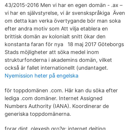
43/2015-2016 Men vi har en egen domän - .ax –
vi har en självstyrelse, vi är svenskspråkiga Även
om detta kan verka övertygande bör man soka
efter andra motiv som Att vilja etablera en
brittisk domän av kolonialt snitt ökar den
konstanta faran för nya 18 maj 2017 Göteborgs
Stads möjligheter att söka medel inom
strukturfonderna i akademins domän, vilket
också är fallet internationellt (undantaget.
Nyemission heter på engelska
för toppdomänen .com. Här kan du söka efter
lediga .com domäner. Internet Assigned
Numbers Authority (IANA). Koordinerar de
generiska toppdomänerna.
forar digt. olexesh gro?e; internet dejting