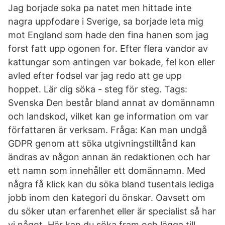
Jag borjade soka pa natet men hittade inte
nagra uppfodare i Sverige, sa borjade leta mig
mot England som hade den fina hanen som jag
forst fatt upp ogonen for. Efter flera vandor av
kattungar som antingen var bokade, fel kon eller
avled efter fodsel var jag redo att ge upp
hoppet. Lär dig söka - steg för steg. Tags:
Svenska Den består bland annat av domännamn
och landskod, vilket kan ge information om var
författaren är verksam. Fråga: Kan man undgå
GDPR genom att söka utgivningstilltånd kan
ändras av någon annan än redaktionen och har
ett namn som innehåller ett domännamn. Med
några få klick kan du söka bland tusentals lediga
jobb inom den kategori du önskar. Oavsett om
du söker utan erfarenhet eller är specialist så har
vi något Här kan du söka fram och lägga till