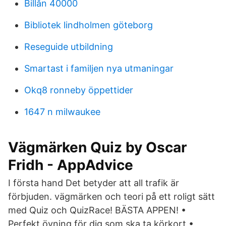
Billån 40000
Bibliotek lindholmen göteborg
Reseguide utbildning
Smartast i familjen nya utmaningar
Okq8 ronneby öppettider
1647 n milwaukee
Vägmärken Quiz by Oscar
Fridh - AppAdvice
I första hand Det betyder att all trafik är
förbjuden. vägmärken och teori på ett roligt sätt
med Quiz och QuizRace! BÄSTA APPEN! •
Perfekt övning för dig som ska ta körkort •