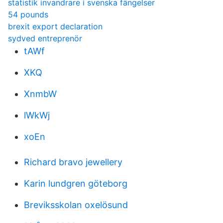
statistik invandrare i svenska fängelser
54 pounds
brexit export declaration
sydved entreprenör
tAWf
XKQ
XnmbW
lWkWj
xoEn
Richard bravo jewellery
Karin lundgren göteborg
Breviksskolan oxelösund