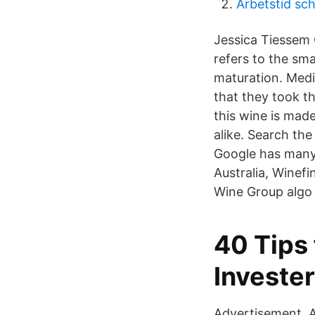
Arbetstid sc
Jessica Tiessem 
refers to the sm
maturation. Med
that they took th
this wine is made
alike. Search th
Google has many 
Australia, Winefi
Wine Group algo 
40 Tips 
Invester
Advertisement. A