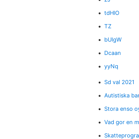
tdHlO
TZ
bUlgW
Dcaan
yyNq
Sd val 2021
Autistiska ba
Stora enso o
Vad gor en m
Skatteprogr