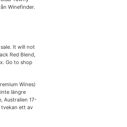
rån Winefinder.
ale. It will not
back Red Blend,
ax. Go to shop
 Premium Wines)
nte längre
, Australien 17-
 tvekan ett av