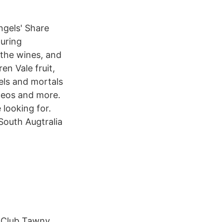
ngels' Share
during
the wines, and
en Vale fruit,
gels and mortals
ideos and more.
 looking for.
South Augtralia
s Club Tawny