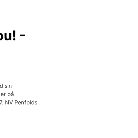
u! -
d sin
ner på
7. NV Penfolds