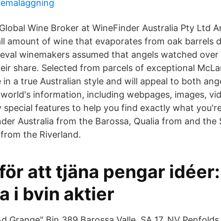
hemaläggning
Global Wine Broker at WineFinder Australia Pty Ltd A
all amount of wine that evaporates from oak barrels 
ieval winemakers assumed that angels watched over 
eir share. Selected from parcels of exceptional McLar
 in a true Australian style and will appeal to both an
e world's information, including webpages, images, v
special features to help you find exactly what you're
nder Australia from the Barossa, Qualia from and the 
from the Riverland.
för att tjäna pengar idéer:
a i bvin aktier
d Grange" Bin 389 Barossa Valle, SA 17. NV Penfold