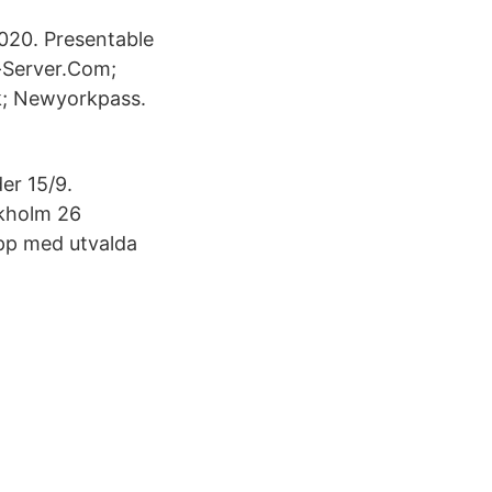
20. Presentable
-Server.Com;
k; Newyorkpass.
er 15/9.
ockholm 26
pp med utvalda