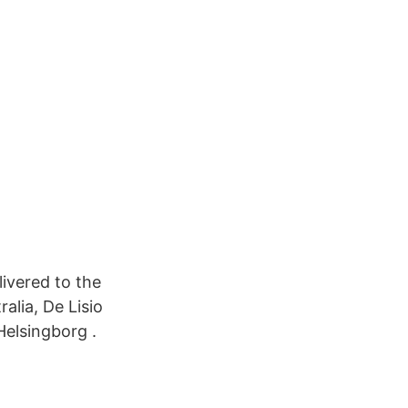
livered to the
alia, De Lisio
Helsingborg .