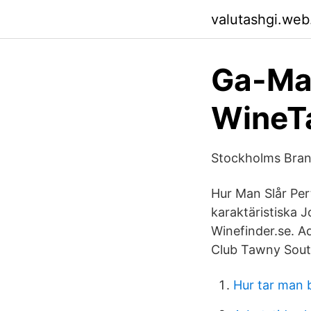
valutashgi.web
Ga-May
WineT
Stockholms Bran
Hur Man Slår Per
karaktäristiska 
Winefinder.se. A
Club Tawny South
Hur tar man 