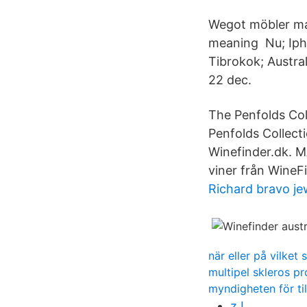
Wegot möbler ma
meaning Nu; Iph
Tibrokok; Austr
22 dec.
The Penfolds Col
Penfolds Collect
Winefinder.dk. 
viner från WineFi
Richard bravo je
när eller på vilket
multipel skleros p
myndigheten för ti
zJ