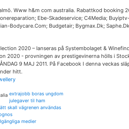
lmö. Www h&m com australia. Rabattkod booking 20
onereparation; Ebe-Skadeservice; C4Media; Buyiptv
alian-Bodycare.Com; Budgetair; Bygmax.Dk; Saphe.D
lection 2020 – lanseras på Systembolaget & Winefind
ion 2020 - provningen av prestigevinerna hölls i St
MÅNDAG 9 MAJ 2011. På Facebook I denna veckas slä
nder hitt.
wellery
extrajobb boras ungdom
julegaver til ham
 sätt skall vägrenen användas
rognos
llgängliga medier