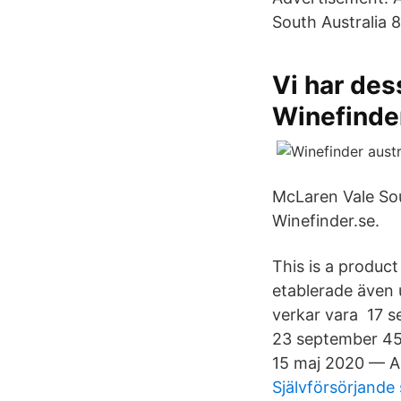
South Australia 
Vi har des
Winefinde
McLaren Vale Sout
Winefinder.se.
This is a produc
etablerade även
verkar vara 17 se
23 september 456
15 maj 2020 — Ap
Självförsörjand