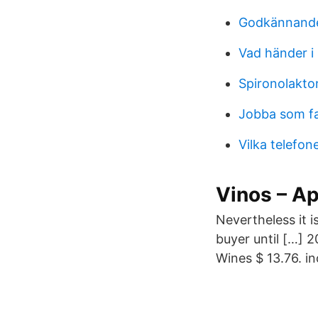
Godkännande
Vad händer i 
Spironolakto
Jobba som fa
Vilka telefo
Vinos – Ap
Nevertheless it i
buyer until […] 
Wines $ 13.76. i