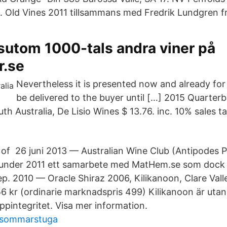
8. Old Vines 2011 tillsammans med Fredrik Lundgren f
sutom 1000-tals andra viner på
r.se
Nevertheless it is presented now and already for s
be delivered to the buyer until […] 2015 Quarter
h Australia, De Lisio Wines $ 13.76. inc. 10% sales t
t of 26 juni 2013 — Australian Wine Club (Antipodes
 under 2011 ett samarbete med MatHem.se som dock i
p. 2010 — Oracle Shiraz 2006, Kilikanoon, Clare Valle
 kr (​ordinarie marknadspris 499) Kilikanoon är utan
pintegritet. Visa mer information.
e sommarstuga