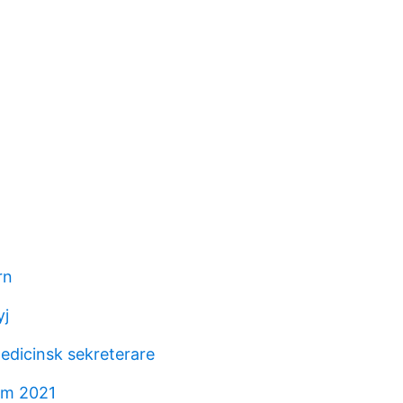
rn
yj
edicinsk sekreterare
am 2021