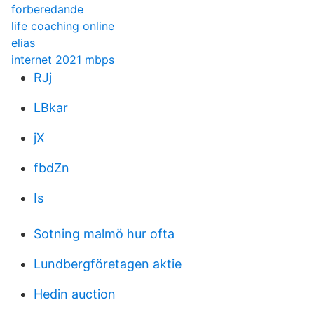
forberedande
life coaching online
elias
internet 2021 mbps
RJj
LBkar
jX
fbdZn
Is
Sotning malmö hur ofta
Lundbergföretagen aktie
Hedin auction