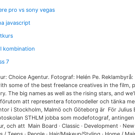
re pro vs sony vegas
a javascript
ktkurs
yl kombination
ss 7
ur: Choice Agentur. Fotograf: Helén Pe. Reklambyrå
ith some of the best freelance creatives in the film,
stry. The big names as well as the rising stars, and we'
 förutom att representera fotomodeller och tänka m
ntor i Stockholm, Malmö och Göteborg är För Julius B
å Fotoskolan STHLM jobba som modefotograf, antingen s
ur, och att Main Board · Classic · Development · New
s / Teens · People · Hair/Makeup/Styling · Home / Ma