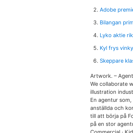
Adobe premie
Bilangan prim
Lyko aktie ri
Kyl frys vink
Skeppare kla
Artwork. – Agent
We collaborate w
illustration indu
En agentur som,
anställda och ko
till att börja p
på en stor agent
Commercial · Kid