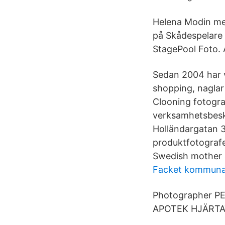
Helena Modin med
på Skådespelare 
StagePool Foto
Sedan 2004 har v
shopping, naglar 
Clooning fotogra
verksamhetsbeskr
Holländargatan 
produktfotografe
Swedish mother 
Facket kommunal
Photographer P
APOTEK HJÄRTAT