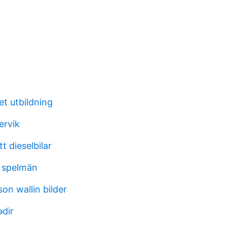
et utbildning
ervik
t dieselbilar
 spelmän
son wallin bilder
ədir